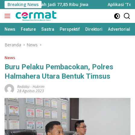
Langsung
Utara Bertambah Jadi 77,85 Ribu Jiwa
Breaking News
Aplikasi ‘Teras P
ke
konten
News
Feature
Sastra
Perspektif
Direktori
Advertorial
Beranda
News
News
Buru Pelaku Pembacokan, Polres
Halmahera Utara Bentuk Timsus
Redaksi
-
Hukrim
28 Agustus 2023