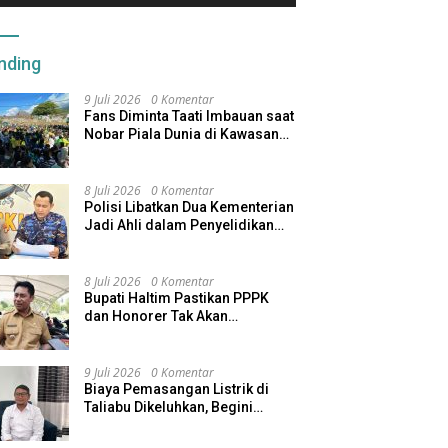
nding
9 Juli 2026
0 Komentar
Fans Diminta Taati Imbauan saat
Nobar Piala Dunia di Kawasan
Benteng Oranje
8 Juli 2026
0 Komentar
Polisi Libatkan Dua Kementerian
Jadi Ahli dalam Penyelidikan
Kapal Pengangkut Ore Nikel
Tenggelam di Halteng
8 Juli 2026
0 Komentar
Bupati Haltim Pastikan PPPK
dan Honorer Tak Akan
Dirumahkan, Pemda Siapkan
Skema Alternatif
9 Juli 2026
0 Komentar
Biaya Pemasangan Listrik di
Taliabu Dikeluhkan, Begini
Respons PLN