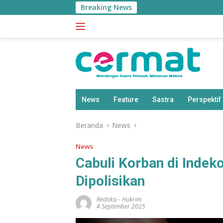
Langsung
Breaking News
ke
konten
News
Feature
Sastra
Perspektif
Beranda
News
News
Cabuli Korban di Indek
Dipolisikan
Redaksi
-
Hukrim
4 September 2025