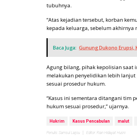
tubuhnya.
“Atas kejadian tersebut, korban kem
kepada keluarga, sebelum akhirnya 
Baca Juga:
Gunung Dukono Erupsi, 
Agung bilang, pihak kepolisian saat 
melakukan penyelidikan lebih lanj
sesuai prosedur hukum.
“Kasus ini sementara ditangani tim p
hukum sesuai prosedur,” ujarnya.
Hukrim
Kasus Pencabulan
malut
Penulis: Samsul Laijou
Editor: Rian Hidayat Husni