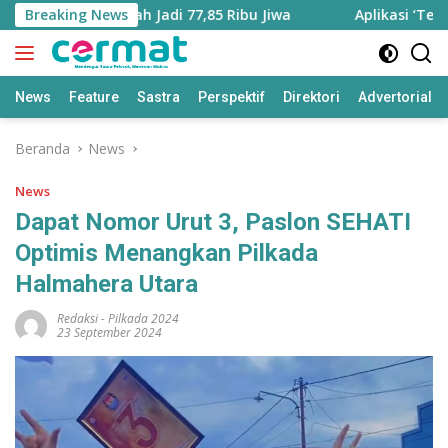
Langsung
tara Bertambah Jadi 77,85 Ribu Jiwa
Breaking News
Aplikasi ‘Teras Pe
ke
konten
News
Feature
Sastra
Perspektif
Direktori
Advertorial
Beranda
News
News
Dapat Nomor Urut 3, Paslon SEHATI
Optimis Menangkan Pilkada
Halmahera Utara
Redaksi
-
Pilkada 2024
23 September 2024