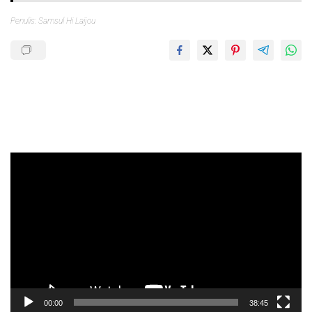
Penulis: Samsul Hi Laijou
Pemutar
Video
00:00
38:45