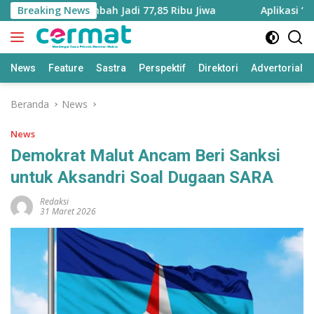
Langsung
Utara Bertambah Jadi 77,85 Ribu Jiwa
Breaking News
Aplikasi ‘Teras 
ke
konten
News
Feature
Sastra
Perspektif
Direktori
Advertorial
Beranda
News
News
Demokrat Malut Ancam Beri Sanksi
untuk Aksandri Soal Dugaan SARA
Redaksi
31 Maret 2026