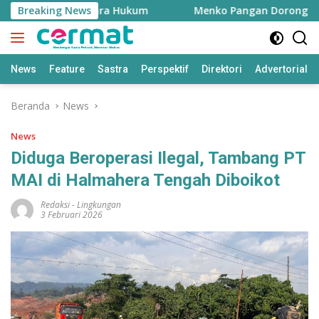
Langsung
ilan dalam Negara Hukum
Breaking News
Menko Pangan Dorong KDKMP M
ke
konten
News
Feature
Sastra
Perspektif
Direktori
Advertorial
Beranda
News
News
Diduga Beroperasi Ilegal, Tambang PT
MAI di Halmahera Tengah Diboikot
Redaksi
-
Lingkungan
3 Februari 2026