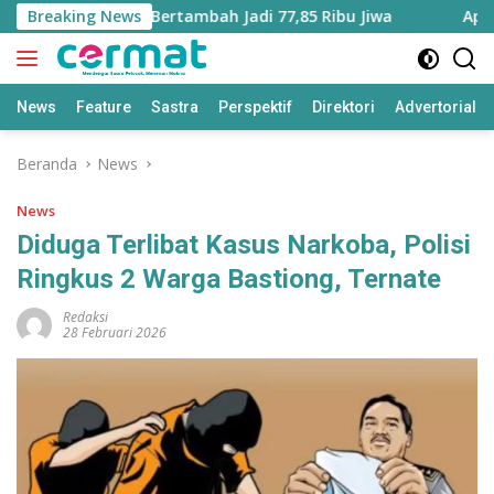
Langsung
 Maluku Utara Bertambah Jadi 77,85 Ribu Jiwa
Breaking News
Aplikasi
ke
konten
News
Feature
Sastra
Perspektif
Direktori
Advertorial
Beranda
News
News
Diduga Terlibat Kasus Narkoba, Polisi
Ringkus 2 Warga Bastiong, Ternate
Redaksi
28 Februari 2026