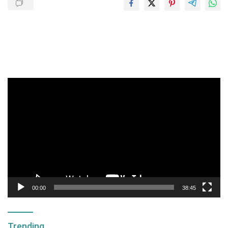
Pemutar
Video
00:00
38:45
Trending