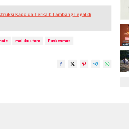
struksi Kapolda Terkait Tambang Ilegal di
nate
maluku utara
Puskesmas