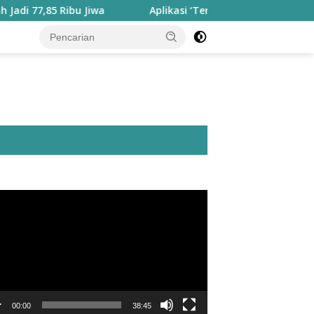
85 Ribu Jiwa
Aplikasi ‘Teras Pendidikan’ Disiapkan unt
utar
o
00:00
38:45