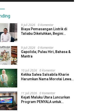
nding
9 Juli 2026
0 Komentar
Biaya Pemasangan Listrik di
Taliabu Dikeluhkan, Begini
Respons PLN
9 Juli 2026
0 Komentar
Gapolida; Pulau Hiri, Bahasa &
Mantra
10 Juli 2026
0 Komentar
Ketika Salwa Salsabila Kharie
Harumkan Nama Morotai Lewat
Duta Ekobudaya Indonesia
11 Juli 2026
0 Komentar
Kejati Maluku Utara Luncurkan
Program PENYALA untuk
Tingkatkan Kinerja Jaksa