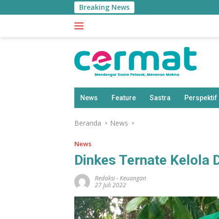
Langsung
Breaking News
ke
konten
News
Feature
Sastra
Perspektif
Beranda
News
News
Dinkes Ternate Kelola 
Redaksi
-
Keuangan
27 Juli 2022