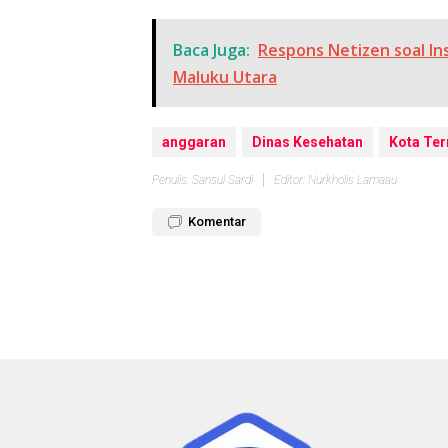
Baca Juga:
Respons Netizen soal In
Maluku Utara
anggaran
Dinas Kesehatan
Kota Ter
Penulis: Sansul Sardi
Editor: Nurkholis Lamaau
Komentar