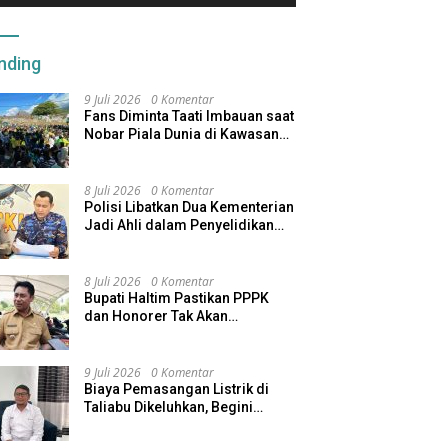
nding
9 Juli 2026
0 Komentar
Fans Diminta Taati Imbauan saat
Nobar Piala Dunia di Kawasan
Benteng Oranje
8 Juli 2026
0 Komentar
Polisi Libatkan Dua Kementerian
Jadi Ahli dalam Penyelidikan
Kapal Pengangkut Ore Nikel
Tenggelam di Halteng
8 Juli 2026
0 Komentar
Bupati Haltim Pastikan PPPK
dan Honorer Tak Akan
Dirumahkan, Pemda Siapkan
Skema Alternatif
9 Juli 2026
0 Komentar
Biaya Pemasangan Listrik di
Taliabu Dikeluhkan, Begini
Respons PLN