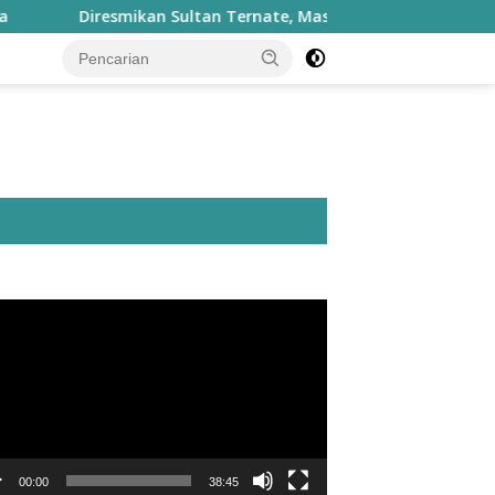
Diresmikan Sultan Ternate, Masjid Nurul Fasyah Takome Kini D
utar
o
00:00
38:45