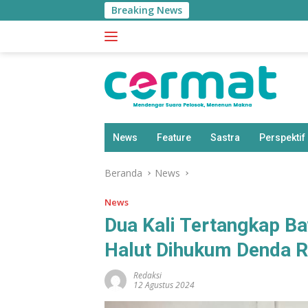
Langsung
Breaking News
M
ke
konten
News
Feature
Sastra
Perspektif
Beranda
News
News
Dua Kali Tertangkap B
Halut Dihukum Denda R
Redaksi
12 Agustus 2024