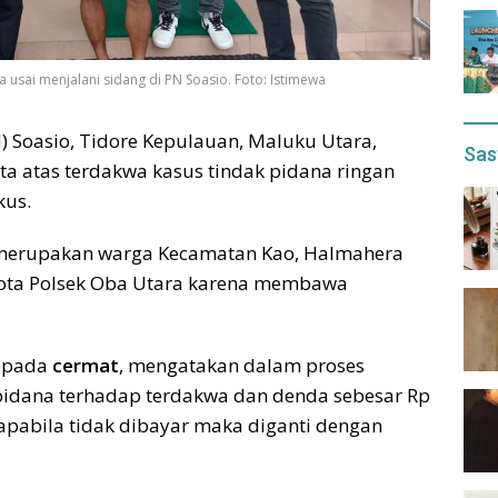
 usai menjalani sidang di PN Soasio. Foto: Istimewa
) Soasio, Tidore Kepulauan, Maluku Utara,
Sas
a atas terdakwa kasus tindak pidana ringan
kus.
, merupakan warga Kecamatan Kao, Halmahera
gota Polsek Oba Utara karena membawa
kepada
cermat
, mengatakan dalam proses
pidana terhadap terdakwa dan denda sebesar Rp
 apabila tidak dibayar maka diganti dengan