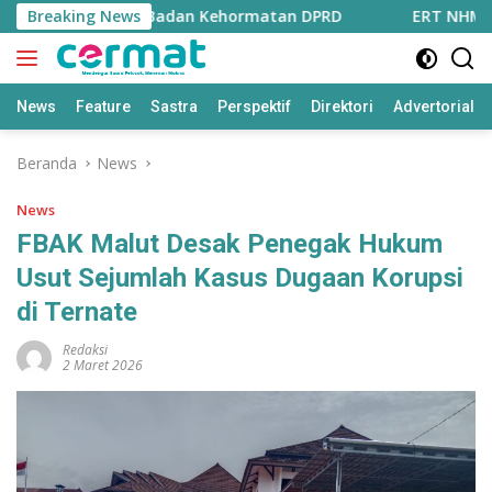
Langsung
ng Berakhir di Badan Kehormatan DPRD
Breaking News
ERT NHM Matang
ke
konten
News
Feature
Sastra
Perspektif
Direktori
Advertorial
Beranda
News
News
FBAK Malut Desak Penegak Hukum
Usut Sejumlah Kasus Dugaan Korupsi
di Ternate
Redaksi
2 Maret 2026