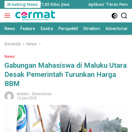
Langsung
rtambah Jadi 77,85 Ribu Jiwa
Breaking News
Aplikasi ‘Teras Pendidika
ke
konten
News
Feature
Sastra
Perspektif
Direktori
Advertorial
Beranda
News
News
Gabungan Mahasiswa di Maluku Utara
Desak Pemerintah Turunkan Harga
BBM
Redaksi
-
Demonstrasi
15 Juni 2026