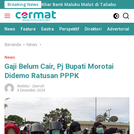
Langsung
raud Rp1,8 Miliar Bank Maluku Malut di Taliabu
Breaking News
BPS: 
ke
konten
News
Feature
Sastra
Perspektif
Direktori
Advertorial
Beranda
News
News
Gaji Belum Cair, Pj Bupati Morotai
Didemo Ratusan PPPK
Redaksi
-
Daerah
9 Desember 2024