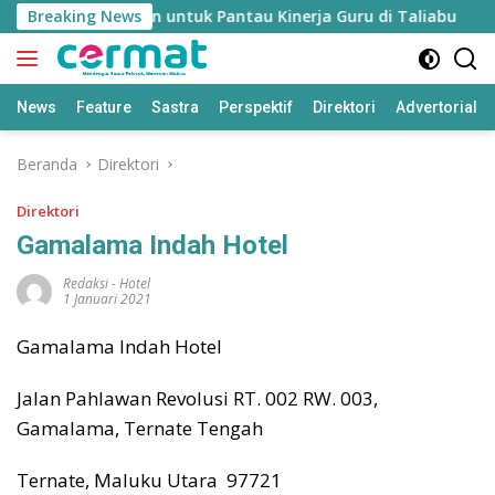
Langsung
ndidikan’ Disiapkan untuk Pantau Kinerja Guru di Taliabu
Breaking News
ke
konten
News
Feature
Sastra
Perspektif
Direktori
Advertorial
Beranda
Direktori
Direktori
Gamalama Indah Hotel
Redaksi
-
Hotel
1 Januari 2021
Gamalama Indah Hotel
Jalan Pahlawan Revolusi RT. 002 RW. 003,
Gamalama, Ternate Tengah
Ternate, Maluku Utara 97721