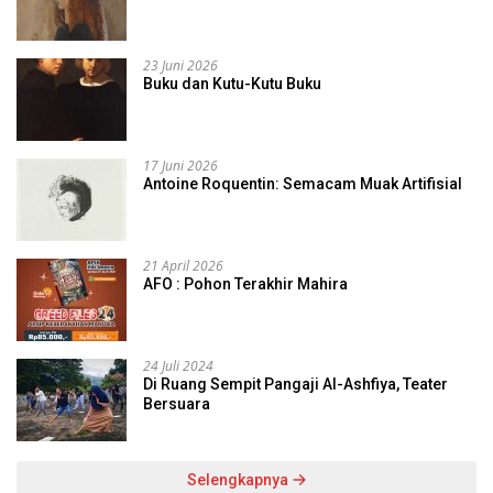
23 Juni 2026
Buku dan Kutu-Kutu Buku
17 Juni 2026
Antoine Roquentin: Semacam Muak Artifisial
21 April 2026
AFO : Pohon Terakhir Mahira
24 Juli 2024
Di Ruang Sempit Pangaji Al-Ashfiya, Teater
Bersuara
Selengkapnya