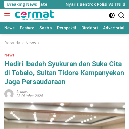
Langsung
 ForIDEA Ternate
Breaking News
Nyaris Bentrok Polisi Vs TNI di Pula
ke
konten
News
Feature
Sastra
Perspektif
Direktori
Advertorial
Beranda
News
News
Hadiri Ibadah Syukuran dan Suka Cita
di Tobelo, Sultan Tidore Kampanyekan
Jaga Persaudaraan
Redaksi
28 Oktober 2024