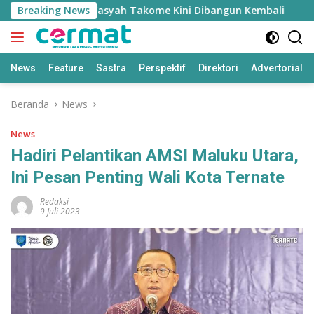
Langsung
 Masjid Nurul Fasyah Takome Kini Dibangun Kembali
Breaking News
Sh
ke
konten
News
Feature
Sastra
Perspektif
Direktori
Advertorial
Beranda
News
News
Hadiri Pelantikan AMSI Maluku Utara,
Ini Pesan Penting Wali Kota Ternate
Redaksi
9 Juli 2023