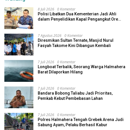
8 Juli 2026
0 Komentar
Polisi Libatkan Dua Kementerian Jadi Ahli
dalam Penyelidikan Kapal Pengangkut Ore
Nikel Tenggelam di Halteng
7 Agustus 2026
0 Komentar
Diresmikan Sultan Ternate, Masjid Nurul
Fasyah Takome Kini Dibangun Kembali
7 Juli 2026
0 Komentar
Longboat Terbalik, Seorang Warga Halmahera
Barat Dilaporkan Hilang
7 Juli 2026
0 Komentar
Bandara Bobong Taliabu Jadi Prioritas,
Pemkab Kebut Pembebasan Lahan
7 Juli 2026
0 Komentar
Polres Halmahera Tengah Grebek Arena Judi
Sabung Ayam, Pelaku Berhasil Kabur