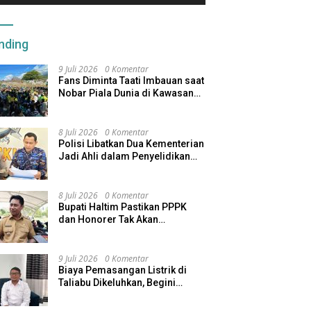
nding
9 Juli 2026
0 Komentar
Fans Diminta Taati Imbauan saat
Nobar Piala Dunia di Kawasan
Benteng Oranje
8 Juli 2026
0 Komentar
Polisi Libatkan Dua Kementerian
Jadi Ahli dalam Penyelidikan
Kapal Pengangkut Ore Nikel
Tenggelam di Halteng
8 Juli 2026
0 Komentar
Bupati Haltim Pastikan PPPK
dan Honorer Tak Akan
Dirumahkan, Pemda Siapkan
Skema Alternatif
9 Juli 2026
0 Komentar
Biaya Pemasangan Listrik di
Taliabu Dikeluhkan, Begini
Respons PLN