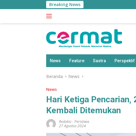
Langsung
Breaking News
ke
konten
News
Feature
Sastra
Perspektif
Beranda
News
News
Hari Ketiga Pencarian, 
Kembali Ditemukan
Redaksi
-
Peristiwa
27 Agustus 2024