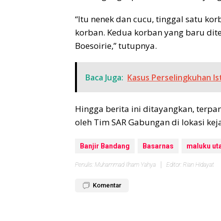
“Itu nenek dan cucu, tinggal satu ko
korban. Kedua korban yang baru di
Boesoirie,” tutupnya.
Baca Juga:
Kasus Perselingkuhan Ist
Hingga berita ini ditayangkan, terpa
oleh Tim SAR Gabungan di lokasi kej
Banjir Bandang
Basarnas
maluku ut
Penulis: Muhammad Ilham Yahya
Editor: Rian Hidayat
Komentar