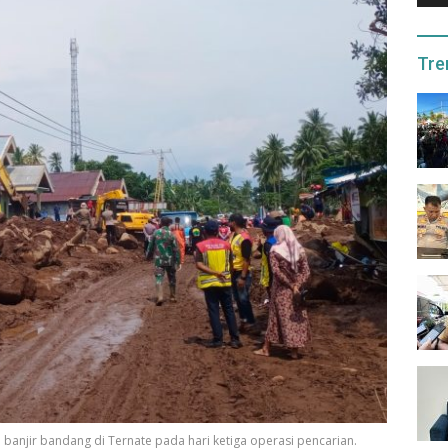
Tre
njir bandang di Ternate pada hari ketiga operasi pencarian.