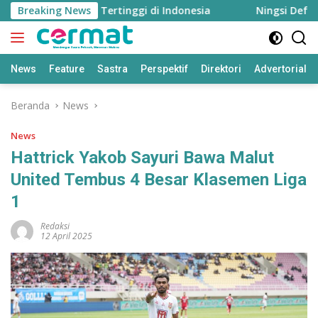
Langsung
it di 2026, Tertinggi di Indonesia
Breaking News
Ningsi Defretes Ki
ke
konten
News
Feature
Sastra
Perspektif
Direktori
Advertorial
Beranda
News
News
Hattrick Yakob Sayuri Bawa Malut
United Tembus 4 Besar Klasemen Liga
1
Redaksi
12 April 2025