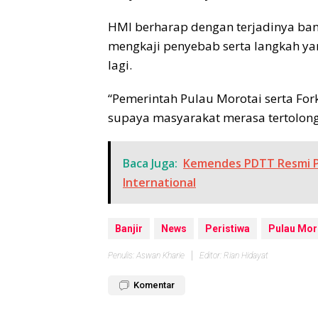
HMI berharap dengan terjadinya banj
mengkaji penyebab serta langkah ya
lagi.
“Pemerintah Pulau Morotai serta Fo
supaya masyarakat merasa tertolong
Baca Juga:
Kemendes PDTT Resmi P
International
Banjir
News
Peristiwa
Pulau Mor
Penulis: Aswan Kharie
Editor: Rian Hidayat
Komentar