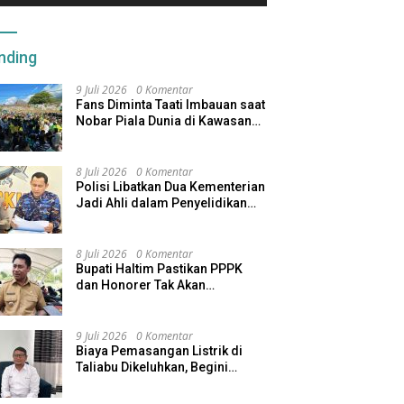
nding
9 Juli 2026
0 Komentar
Fans Diminta Taati Imbauan saat
Nobar Piala Dunia di Kawasan
Benteng Oranje
8 Juli 2026
0 Komentar
Polisi Libatkan Dua Kementerian
Jadi Ahli dalam Penyelidikan
Kapal Pengangkut Ore Nikel
Tenggelam di Halteng
8 Juli 2026
0 Komentar
Bupati Haltim Pastikan PPPK
dan Honorer Tak Akan
Dirumahkan, Pemda Siapkan
Skema Alternatif
9 Juli 2026
0 Komentar
Biaya Pemasangan Listrik di
Taliabu Dikeluhkan, Begini
Respons PLN