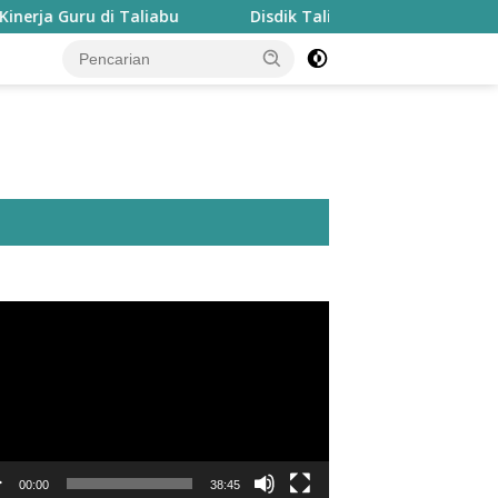
uru di Taliabu
Disdik Taliabu Gagas Hari Belajar Guru
utar
o
00:00
38:45