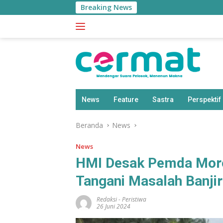
Langsung
Breaking News
ke
konten
News
Feature
Sastra
Perspektif
Beranda
News
News
HMI Desak Pemda Moro
Tangani Masalah Banjir
Redaksi
-
Peristiwa
26 Juni 2024