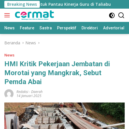
Langsung
an’ Disiapkan untuk Pantau Kinerja Guru di Taliabu
Breaking News
Disd
ke
konten
News
Feature
Sastra
Perspektif
Direktori
Advertorial
Beranda
News
News
HMI Kritik Pekerjaan Jembatan di
Morotai yang Mangkrak, Sebut
Pemda Abai
Redaksi
-
Daerah
14 Januari 2025