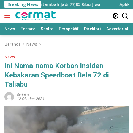
Langsung
uku Utara Bertambah Jadi 77,85 Ribu Jiwa
Breaking News
Aplikasi ‘Ter
ke
konten
News
Feature
Sastra
Perspektif
Direktori
Advertorial
Beranda
News
News
Ini Nama-nama Korban Insiden
Kebakaran Speedboat Bela 72 di
Taliabu
Redaksi
12 Oktober 2024