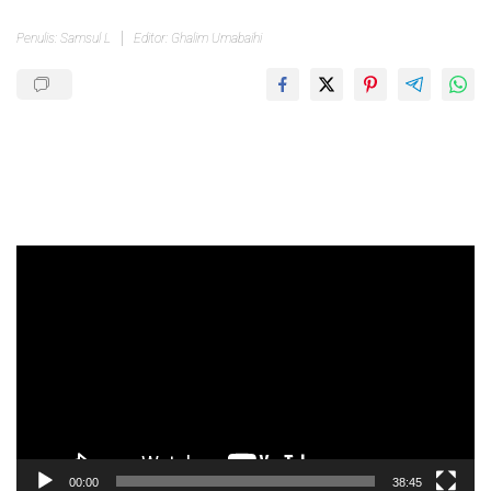
Penulis: Samsul L
Editor: Ghalim Umabaihi
Pemutar
Video
00:00
38:45