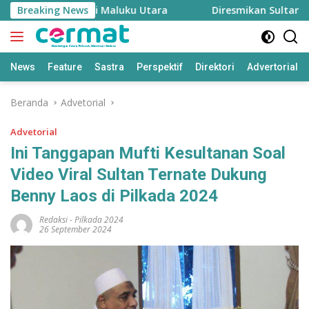
Langsung
enjaga Inflasi Maluku Utara
Breaking News
Diresmikan Sultan Terna
ke
konten
News
Feature
Sastra
Perspektif
Direktori
Advertorial
Beranda
Advetorial
Advetorial
Ini Tanggapan Mufti Kesultanan Soal
Video Viral Sultan Ternate Dukung
Benny Laos di Pilkada 2024
Redaksi
-
Pilkada 2024
26 September 2024