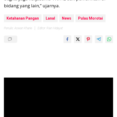
bidang yang lain,” ujarnya.
Ketahanan Pangan
Lanal
News
Pulau Morotai
Penulis: Aswan Kharie
Editor: Rian Hidayat
Pemutar
Video