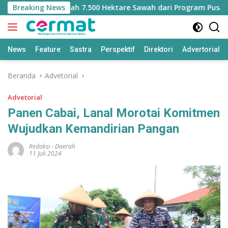
Langsung
Kehilangan Jatah 7.500 Hektare Sawah dari Program Pusat
Breaking News
ke
konten
News
Feature
Sastra
Perspektif
Direktori
Advertorial
Beranda
Advetorial
Advetorial
Panen Cabai, Lanal Morotai Komitmen
Wujudkan Kemandirian Pangan
Redaksi
-
Daerah
11 Juli 2024