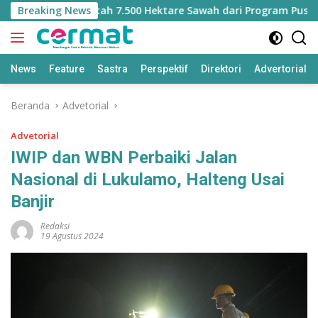
Langsung
Kehilangan Jatah 7.500 Hektare Sawah dari Program Pusat
Breaking News
ke
konten
News
Feature
Sastra
Perspektif
Direktori
Advertorial
Beranda
Advetorial
Advetorial
IWIP dan WBN Perbaiki Jalan
Nasional di Lukulamo, Halteng Usai
Banjir
Redaksi
19 Agustus 2024