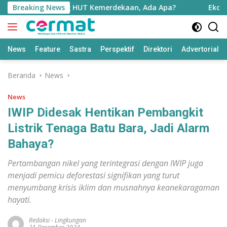
Langsung
 Morotai Jelang HUT Kemerdekaan, Ada Apa?
Breaking News
Ekonomi Mal
ke
konten
News
Feature
Sastra
Perspektif
Direktori
Advertorial
Beranda
News
News
IWIP Didesak Hentikan Pembangkit
Listrik Tenaga Batu Bara, Jadi Alarm
Bahaya?
Pertambangan nikel yang terintegrasi dengan IWIP juga
menjadi pemicu deforestasi signifikan yang turut
menyumbang krisis iklim dan musnahnya keanekaragaman
hayati.
Redaksi
-
Lingkungan