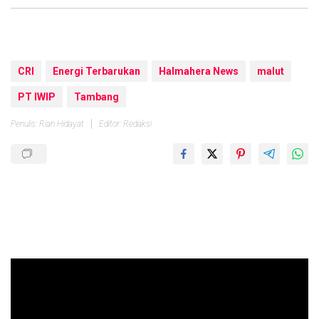
CRI
Energi Terbarukan
Halmahera News
malut
PT IWIP
Tambang
Penulis: Rian Hidayat
Editor: Redaksi
Pemutar
Video