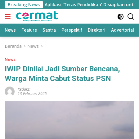
Langsung
Jiwa
Breaking News
Aplikasi ‘Teras Pendidikan’ Disiapkan untuk Pantau
ke
konten
News
Feature
Sastra
Perspektif
Direktori
Advertorial
Beranda
News
News
IWIP Dinilai Jadi Sumber Bencana,
Warga Minta Cabut Status PSN
Redaksi
13 Februari 2025