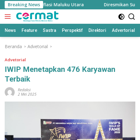
Langsung
, Menjaga Inflasi Maluku Utara
Breaking News
Diresmikan Sultan Te
ke
konten
News
Feature
Sastra
Perspektif
Direktori
Advertorial
Beranda
Advetorial
Advetorial
IWIP Menetapkan 476 Karyawan
Terbaik
Redaksi
2 Mei 2025