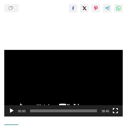
Pemutar
Video
00:00
38:45