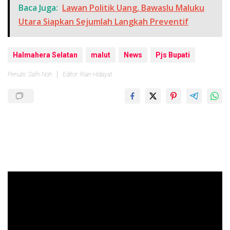
Baca Juga:
Lawan Politik Uang, Bawaslu Maluku
Utara Siapkan Sejumlah Langkah Preventif
Halmahera Selatan
malut
News
Pjs Bupati
Penulis: Safri Noh
Editor: Rian Hidayat
Pemutar
Video