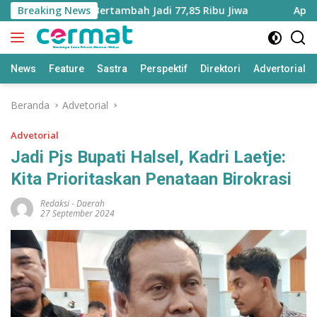
Langsung
 Maluku Utara Bertambah Jadi 77,85 Ribu Jiwa
Breaking News
Aplikasi 
ke
konten
News
Feature
Sastra
Perspektif
Direktori
Advertorial
Beranda
Advetorial
Advetorial
Jadi Pjs Bupati Halsel, Kadri Laetje:
Kita Prioritaskan Penataan Birokrasi
Redaksi
-
Daerah
27 September 2024