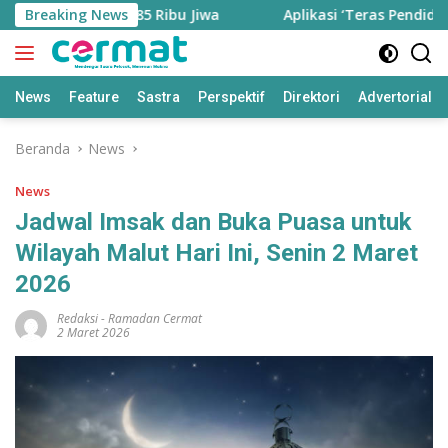
Langsung
bah Jadi 77,85 Ribu Jiwa
Breaking News
Aplikasi ‘Teras Pendidikan’ Di
ke
konten
News
Feature
Sastra
Perspektif
Direktori
Advertorial
Beranda
News
News
Jadwal Imsak dan Buka Puasa untuk
Wilayah Malut Hari Ini, Senin 2 Maret
2026
Redaksi
-
Ramadan Cermat
2 Maret 2026