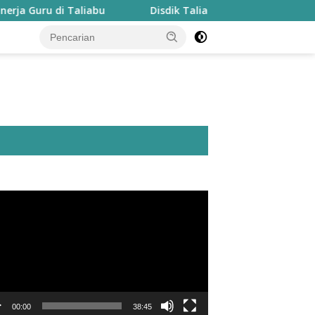
aliabu
Disdik Taliabu Gagas Hari Belajar Guru, Bahasa
utar
o
00:00
38:45