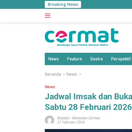
Langsung
Breaking News
Aplik
ke
konten
News
Feature
Sastra
Perspektif
Beranda
News
News
Jadwal Imsak dan Buka
Sabtu 28 Februari 2026
Redaksi
-
Ramadan Cermat
27 Februari 2026