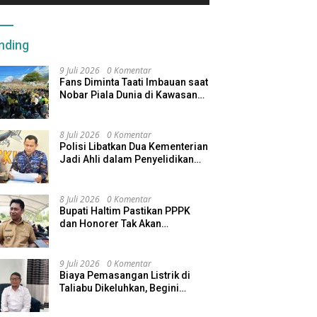
nding
9 Juli 2026
0 Komentar
Fans Diminta Taati Imbauan saat
Nobar Piala Dunia di Kawasan
Benteng Oranje
8 Juli 2026
0 Komentar
Polisi Libatkan Dua Kementerian
Jadi Ahli dalam Penyelidikan
Kapal Pengangkut Ore Nikel
Tenggelam di Halteng
8 Juli 2026
0 Komentar
Bupati Haltim Pastikan PPPK
dan Honorer Tak Akan
Dirumahkan, Pemda Siapkan
Skema Alternatif
9 Juli 2026
0 Komentar
Biaya Pemasangan Listrik di
Taliabu Dikeluhkan, Begini
Respons PLN