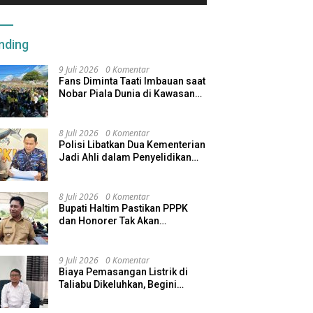
nding
9 Juli 2026
0 Komentar
Fans Diminta Taati Imbauan saat
Nobar Piala Dunia di Kawasan
Benteng Oranje
8 Juli 2026
0 Komentar
Polisi Libatkan Dua Kementerian
Jadi Ahli dalam Penyelidikan
Kapal Pengangkut Ore Nikel
Tenggelam di Halteng
8 Juli 2026
0 Komentar
Bupati Haltim Pastikan PPPK
dan Honorer Tak Akan
Dirumahkan, Pemda Siapkan
Skema Alternatif
9 Juli 2026
0 Komentar
Biaya Pemasangan Listrik di
Taliabu Dikeluhkan, Begini
Respons PLN