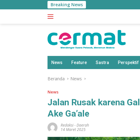
Langsung
Breaking News
BPS: P
ke
konten
News
Feature
Sastra
Perspektif
Beranda
News
News
Jalan Rusak karena Gal
Ake Ga’ale
Redaksi
-
Daerah
14 Maret 2025