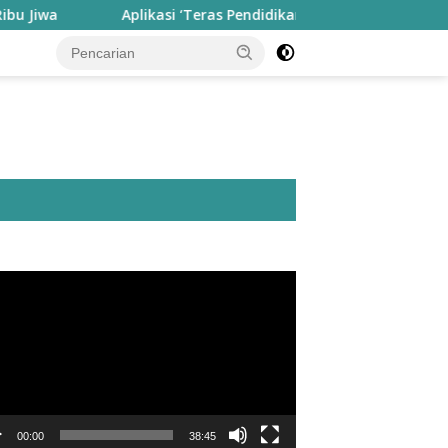
Aplikasi ‘Teras Pendidikan’ Disiapkan untuk Pantau Kine
utar
o
00:00
38:45