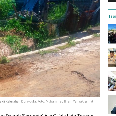
Tre
ale di Kelurahan Dufa-dufa. Foto: Muhammad Ilham Yahya/cermat
 Daerah (Perumda) Ake Ga’ale Kota Ternate,