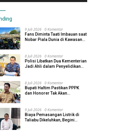
nding
9 Juli 2026
0 Komentar
Fans Diminta Taati Imbauan saat
Nobar Piala Dunia di Kawasan
Benteng Oranje
8 Juli 2026
0 Komentar
Polisi Libatkan Dua Kementerian
Jadi Ahli dalam Penyelidikan
Kapal Pengangkut Ore Nikel
Tenggelam di Halteng
8 Juli 2026
0 Komentar
Bupati Haltim Pastikan PPPK
dan Honorer Tak Akan
Dirumahkan, Pemda Siapkan
Skema Alternatif
9 Juli 2026
0 Komentar
Biaya Pemasangan Listrik di
Taliabu Dikeluhkan, Begini
Respons PLN