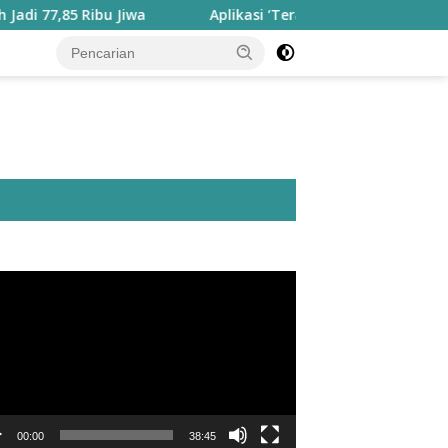
5 Ribu Jiwa
Aplikasi ‘Teras Pendidikan’ Disiapkan untuk
utar
o
00:00
38:45