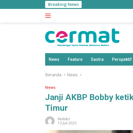
Langsung
Breaking News
ke
konten
News
Feature
Sastra
Perspektif
Beranda
News
News
Janji AKBP Bobby keti
Timur
Redaksi
13 Juli 2025