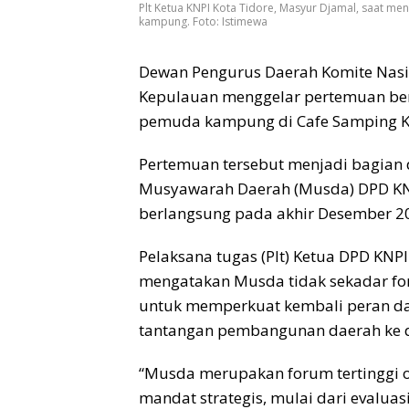
Plt Ketua KNPI Kota Tidore, Masyur Djamal, saat 
kampung. Foto: Istimewa
Dewan Pengurus Daerah Komite Nasi
Kepulauan menggelar pertemuan be
pemuda kampung di Cafe Samping Kir
Pertemuan tersebut menjadi bagian 
Musyawarah Daerah (Musda) DPD KNP
berlangsung pada akhir Desember 2
Pelaksana tugas (Plt) Ketua DPD KNP
mengatakan Musda tidak sekadar for
untuk memperkuat kembali peran 
tantangan pembangunan daerah ke 
“Musda merupakan forum tertinggi or
mandat strategis, mulai dari evalua