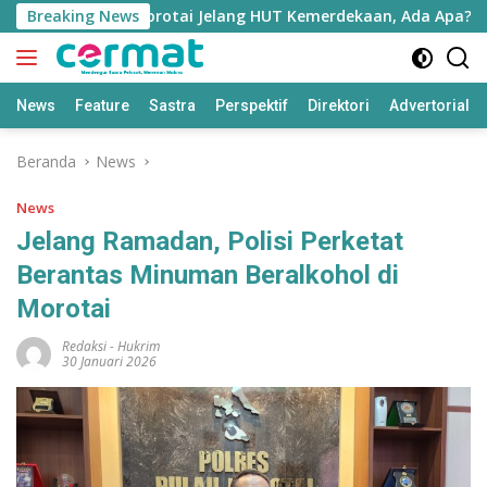
Langsung
 TNI di Pulau Morotai Jelang HUT Kemerdekaan, Ada Apa?
Breaking News
ke
konten
News
Feature
Sastra
Perspektif
Direktori
Advertorial
Beranda
News
News
Jelang Ramadan, Polisi Perketat
Berantas Minuman Beralkohol di
Morotai
Redaksi
-
Hukrim
30 Januari 2026