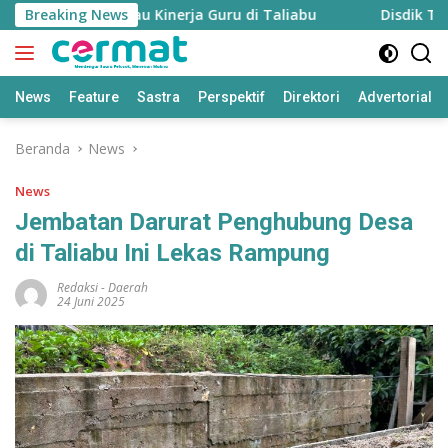
Langsung
kan untuk Pantau Kinerja Guru di Taliabu
Breaking News
Disdik Taliab
ke
konten
News
Feature
Sastra
Perspektif
Direktori
Advertorial
Beranda
News
News
Jembatan Darurat Penghubung Desa
di Taliabu Ini Lekas Rampung
Redaksi
-
Daerah
24 Juni 2025