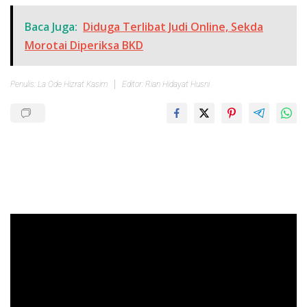
Baca Juga:
Diduga Terlibat Judi Online, Sekda
Morotai Diperiksa BKD
Penulis: La Ode Hizrat Kasim
Editor: Rian Hidayat Husni
Pemutar
Video