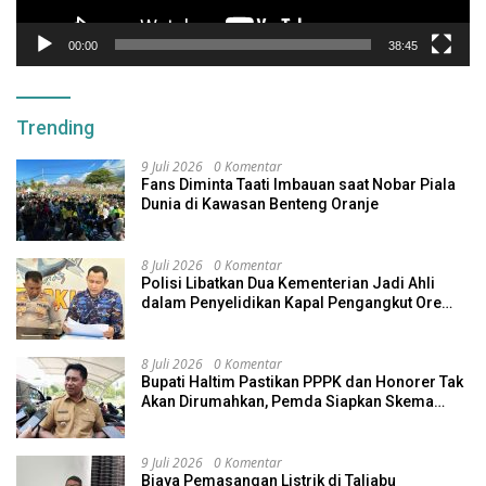
00:00
38:45
Trending
9 Juli 2026
0 Komentar
Fans Diminta Taati Imbauan saat Nobar Piala
Dunia di Kawasan Benteng Oranje
8 Juli 2026
0 Komentar
Polisi Libatkan Dua Kementerian Jadi Ahli
dalam Penyelidikan Kapal Pengangkut Ore
Nikel Tenggelam di Halteng
8 Juli 2026
0 Komentar
Bupati Haltim Pastikan PPPK dan Honorer Tak
Akan Dirumahkan, Pemda Siapkan Skema
Alternatif
9 Juli 2026
0 Komentar
Biaya Pemasangan Listrik di Taliabu