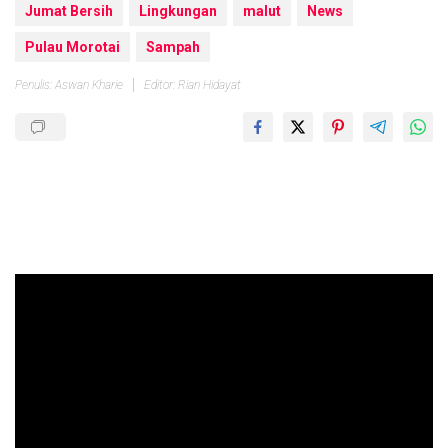
Jumat Bersih
Lingkungan
malut
News
Pulau Morotai
Sampah
Penulis: Aswan Kharie
Editor: Rian Hidayat
Pemutar
Video