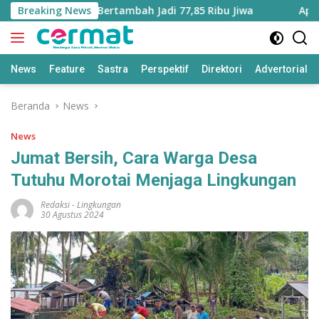
Langsung
 Maluku Utara Bertambah Jadi 77,85 Ribu Jiwa
Breaking News
Aplikasi
ke
konten
News
Feature
Sastra
Perspektif
Direktori
Advertorial
Beranda
News
News
Jumat Bersih, Cara Warga Desa
Tutuhu Morotai Menjaga Lingkungan
Redaksi
-
Lingkungan
30 Agustus 2024