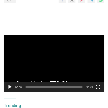
Pemutar
Video
00:00
38:45
Trending