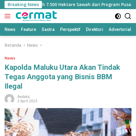
Langsung
ehilangan Jatah 7.500 Hektare Sawah dari Program Pusat
Breaking News
ke
konten
News
Feature
Sastra
Perspektif
Direktori
Advertorial
Beranda
News
News
Kapolda Maluku Utara Akan Tindak
Tegas Anggota yang Bisnis BBM
Ilegal
Redaksi
3 April 2025