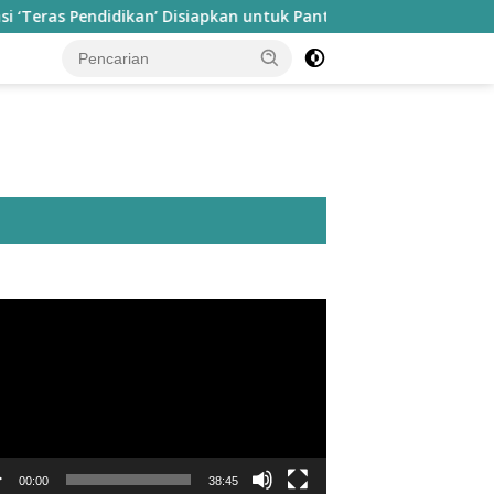
Pendidikan’ Disiapkan untuk Pantau Kinerja Guru di Taliabu
utar
o
00:00
38:45