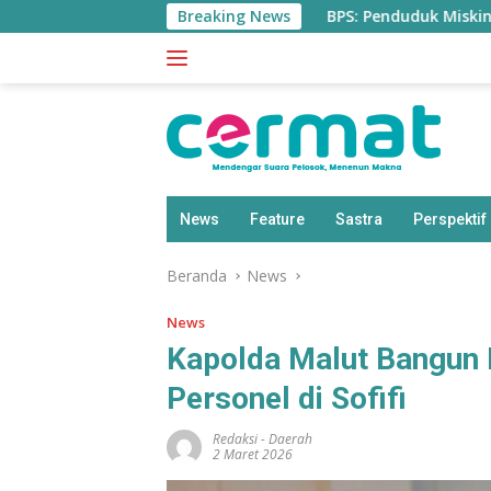
Langsung
Breaking News
BPS: Penduduk Miskin di Maluku
ke
konten
News
Feature
Sastra
Perspektif
Beranda
News
News
Kapolda Malut Bangun
Personel di Sofifi
Redaksi
-
Daerah
2 Maret 2026