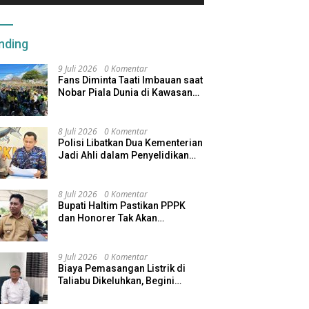
nding
9 Juli 2026
0 Komentar
Fans Diminta Taati Imbauan saat
Nobar Piala Dunia di Kawasan
Benteng Oranje
8 Juli 2026
0 Komentar
Polisi Libatkan Dua Kementerian
Jadi Ahli dalam Penyelidikan
Kapal Pengangkut Ore Nikel
Tenggelam di Halteng
8 Juli 2026
0 Komentar
Bupati Haltim Pastikan PPPK
dan Honorer Tak Akan
Dirumahkan, Pemda Siapkan
Skema Alternatif
9 Juli 2026
0 Komentar
Biaya Pemasangan Listrik di
Taliabu Dikeluhkan, Begini
Respons PLN