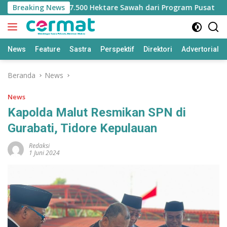
Langsung
hilangan Jatah 7.500 Hektare Sawah dari Program Pusat
Breaking News
ke
konten
News
Feature
Sastra
Perspektif
Direktori
Advertorial
Beranda
News
News
Kapolda Malut Resmikan SPN di
Gurabati, Tidore Kepulauan
Redaksi
1 Juni 2024