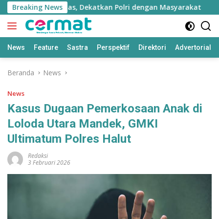
Langsung
rogram Prioritas, Dekatkan Polri dengan Masyarakat
Breaking News
En
ke
konten
News
Feature
Sastra
Perspektif
Direktori
Advertorial
Beranda
News
News
Kasus Dugaan Pemerkosaan Anak di
Loloda Utara Mandek, GMKI
Ultimatum Polres Halut
Redaksi
3 Februari 2026