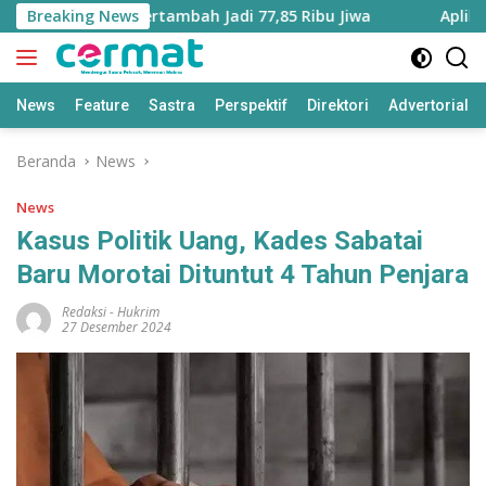
Langsung
aluku Utara Bertambah Jadi 77,85 Ribu Jiwa
Breaking News
Aplikasi ‘T
ke
konten
News
Feature
Sastra
Perspektif
Direktori
Advertorial
Beranda
News
News
Kasus Politik Uang, Kades Sabatai
Baru Morotai Dituntut 4 Tahun Penjara
Redaksi
-
Hukrim
27 Desember 2024