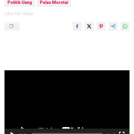
Politik Uang
Pulau Morotai
Editor: Rian Hidayat
Pemutar
Video