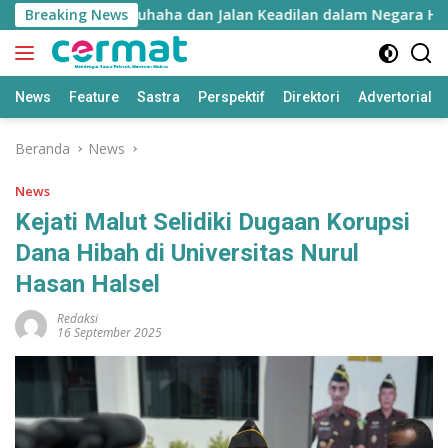
Langsung
ie: Falsafah Hatuhaha dan Jalan Keadilan dalam Negara Hukum
Breaking News
ke
konten
News
Feature
Sastra
Perspektif
Direktori
Advertorial
Beranda
News
News
Kejati Malut Selidiki Dugaan Korupsi
Dana Hibah di Universitas Nurul
Hasan Halsel
Redaksi
16 September 2025