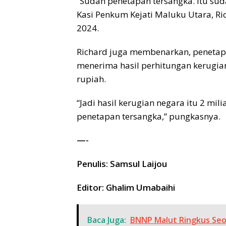
“Sudah penetapan tersangka. Itu sud
Kasi Penkum Kejati Maluku Utara, Rich
2024.
Richard juga membenarkan, penetapa
menerima hasil perhitungan kerugian
rupiah.
“Jadi hasil kerugian negara itu 2 mili
penetapan tersangka,” pungkasnya.
—-
Penulis: Samsul Laijou
Editor: Ghalim Umabaihi
Baca Juga:
BNNP Malut Ringkus Seo