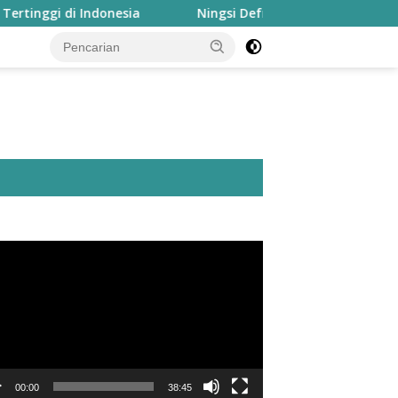
di Indonesia
Ningsi Defretes Kini Nahkodai Forum Stud
utar
o
00:00
38:45