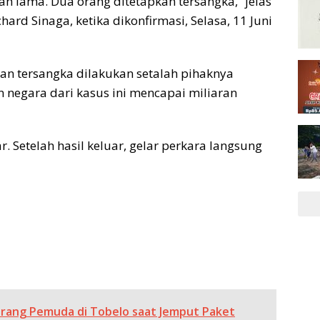
ah lama. Dua orang ditetapkan tersangka,” jelas
ard Sinaga, ketika dikonfirmasi, Selasa, 11 Juni
n tersangka dilakukan setalah pihaknya
 negara dari kasus ini mencapai miliaran
ar. Setelah hasil keluar, gelar perkara langsung
rang Pemuda di Tobelo saat Jemput Paket