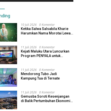
nding
10 Juli 2026
0 Komentar
Ketika Salwa Salsabila Kharie
Harumkan Nama Morotai Lewat
Duta Ekobudaya Indonesia
11 Juli 2026
0 Komentar
Kejati Maluku Utara Luncurkan
Program PENYALA untuk
Tingkatkan Kinerja Jaksa
11 Juli 2026
0 Komentar
Mendorong Tubo Jadi
Kampung Tua di Ternate
11 Juli 2026
0 Komentar
Gemusba Soroti Kesenjangan
di Balik Pertumbuhan Ekonomi
Maluku Utara