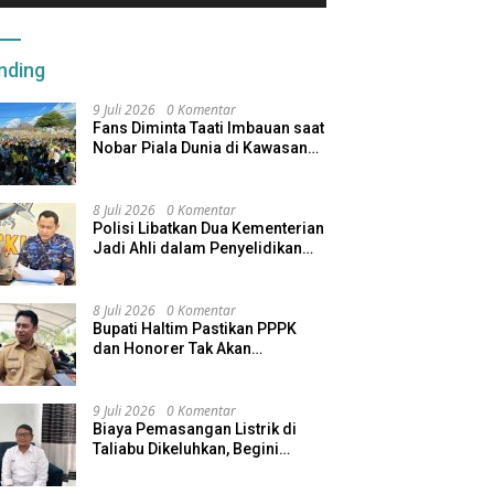
nding
9 Juli 2026
0 Komentar
Fans Diminta Taati Imbauan saat
Nobar Piala Dunia di Kawasan
Benteng Oranje
8 Juli 2026
0 Komentar
Polisi Libatkan Dua Kementerian
Jadi Ahli dalam Penyelidikan
Kapal Pengangkut Ore Nikel
Tenggelam di Halteng
8 Juli 2026
0 Komentar
Bupati Haltim Pastikan PPPK
dan Honorer Tak Akan
Dirumahkan, Pemda Siapkan
Skema Alternatif
9 Juli 2026
0 Komentar
Biaya Pemasangan Listrik di
Taliabu Dikeluhkan, Begini
Respons PLN