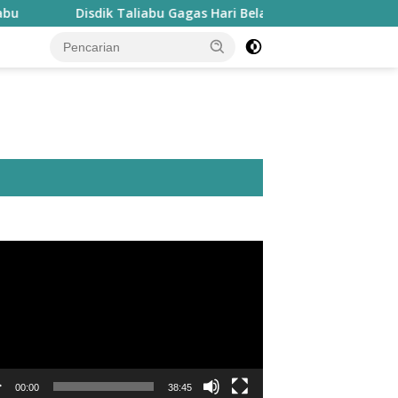
Disdik Taliabu Gagas Hari Belajar Guru, Bahasa Daerah hin
utar
o
00:00
38:45