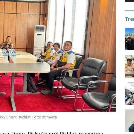
Tre
ky Chairul Richfat. Foto: Istimewa
ra Timur, Ricky Chairul Richfat, menerima