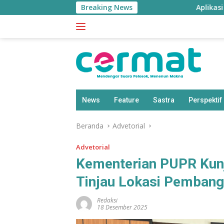
Langsung
Breaking News
Aplikasi ‘Teras P
ke
konten
News
Feature
Sastra
Perspektif
Beranda
Advetorial
Advetorial
Kementerian PUPR Kunj
Tinjau Lokasi Pemban
Redaksi
18 Desember 2025