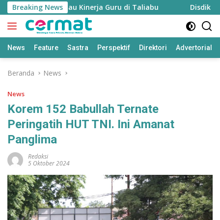
Langsung
pkan untuk Pantau Kinerja Guru di Taliabu
Breaking News
Disdik Taliab
ke
konten
News
Feature
Sastra
Perspektif
Direktori
Advertorial
Beranda
News
News
Korem 152 Babullah Ternate
Peringatih HUT TNI. Ini Amanat
Panglima
Redaksi
5 Oktober 2024