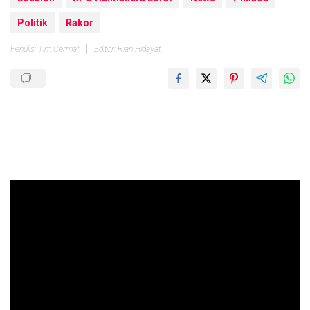
Politik
Rakor
Penulis: Tim Cermat
Editor: Rian Hidayat
Pemutar
Video