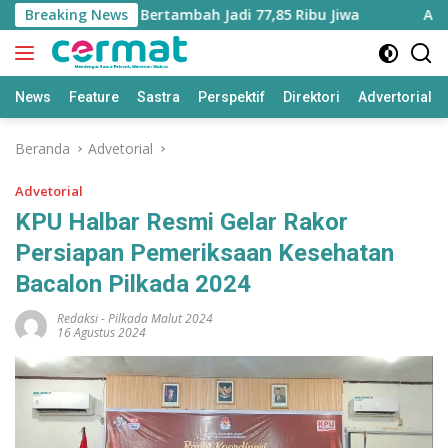
Langsung
 Maluku Utara Bertambah Jadi 77,85 Ribu Jiwa
Breaking News
Aplikasi
ke
konten
News
Feature
Sastra
Perspektif
Direktori
Advertorial
Beranda
Advetorial
Advetorial
KPU Halbar Resmi Gelar Rakor
Persiapan Pemeriksaan Kesehatan
Bacalon Pilkada 2024
Redaksi
-
Pilkada Malut 2024
16 Agustus 2024