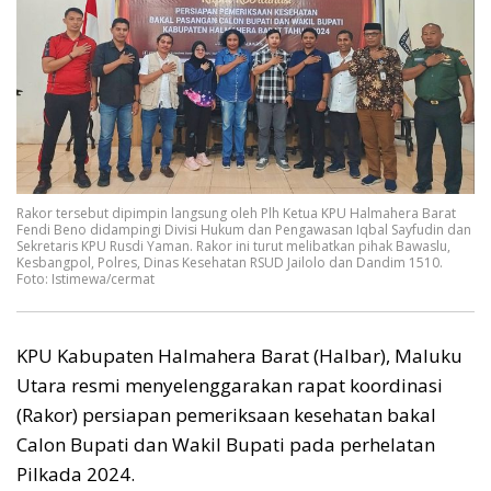
Rakor tersebut dipimpin langsung oleh Plh Ketua KPU Halmahera Barat
Fendi Beno didampingi Divisi Hukum dan Pengawasan Iqbal Sayfudin dan
Sekretaris KPU Rusdi Yaman. Rakor ini turut melibatkan pihak Bawaslu,
Kesbangpol, Polres, Dinas Kesehatan RSUD Jailolo dan Dandim 1510.
Foto: Istimewa/cermat
KPU Kabupaten Halmahera Barat (Halbar), Maluku
Utara resmi menyelenggarakan rapat koordinasi
(Rakor) persiapan pemeriksaan kesehatan bakal
Calon Bupati dan Wakil Bupati pada perhelatan
Pilkada 2024.