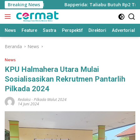
Langsung
i Program Pusat
Breaking News
Bapperida: Taliabu Butuh Rp2 Triliun 
ke
konten
News
Feature
Sastra
Perspektif
Direktori
Advertorial
Beranda
News
News
KPU Halmahera Utara Mulai
Sosialisasikan Rekrutmen Pantarlih
Pilkada 2024
Redaksi
-
Pilkada Malut 2024
14 Juni 2024