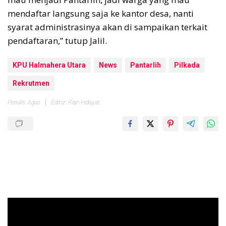
mendaftar langsung saja ke kantor desa, nanti
syarat administrasinya akan di sampaikan terkait
pendaftaran,” tutup Jalil.
KPU Halmahera Utara
News
Pantarlih
Pilkada
Rekrutmen
Penulis: Agus
Editor: Rian Hidayat
Pemutar
Video