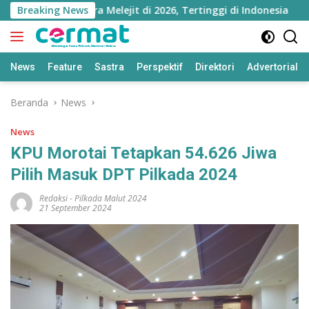
Langsung
Maluku Utara Melejit di 2026, Tertinggi di Indonesia
Breaking News
ke
konten
News
Feature
Sastra
Perspektif
Direktori
Advertorial
Beranda
News
News
KPU Morotai Tetapkan 54.626 Jiwa
Pilih Masuk DPT Pilkada 2024
Redaksi
-
Pilkada Malut 2024
21 September 2024