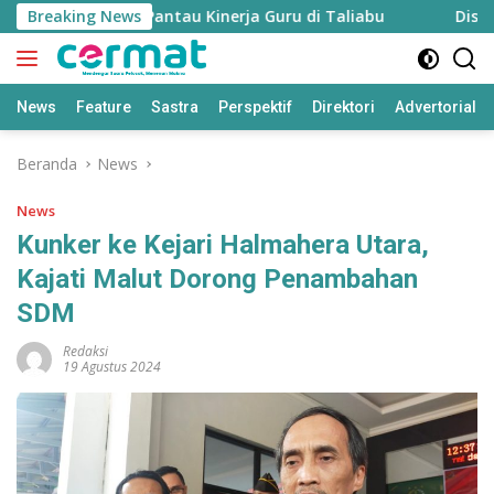
Langsung
siapkan untuk Pantau Kinerja Guru di Taliabu
Breaking News
Disdik Ta
ke
konten
News
Feature
Sastra
Perspektif
Direktori
Advertorial
Beranda
News
News
Kunker ke Kejari Halmahera Utara,
Kajati Malut Dorong Penambahan
SDM
Redaksi
19 Agustus 2024