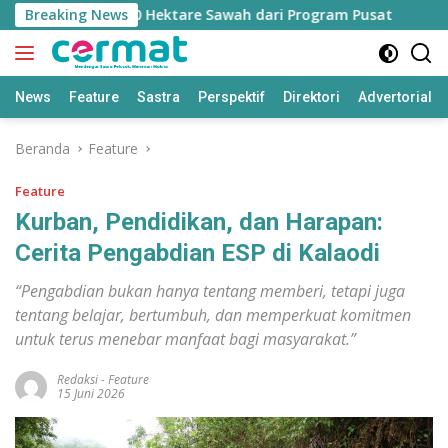
Langsung
n Jatah 7.500 Hektare Sawah dari Program Pusat
Breaking News
Bappe
ke
konten
News
Feature
Sastra
Perspektif
Direktori
Advertorial
Beranda
Feature
Feature
Kurban, Pendidikan, dan Harapan:
Cerita Pengabdian ESP di Kalaodi
“Pengabdian bukan hanya tentang memberi, tetapi juga
tentang belajar, bertumbuh, dan memperkuat komitmen
untuk terus menebar manfaat bagi masyarakat.”
Redaksi
-
Feature
15 Juni 2026