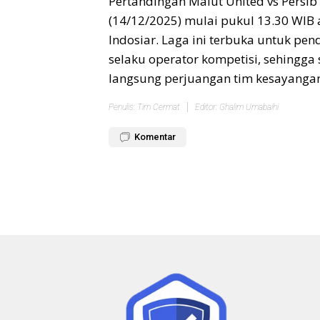
Pertandingan Malut United vs Persi
(14/12/2025) mulai pukul 13.30 WIB 
Indosiar. Laga ini terbuka untuk pe
selaku operator kompetisi, sehingga
langsung perjuangan tim kesayangann
Penulis: Tim Cermat
Editor: Ghalim Umabaihi
Komentar