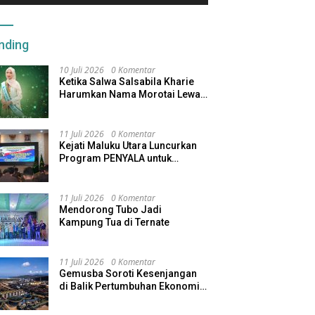
nding
10 Juli 2026
0 Komentar
Ketika Salwa Salsabila Kharie
Harumkan Nama Morotai Lewat
Duta Ekobudaya Indonesia
11 Juli 2026
0 Komentar
Kejati Maluku Utara Luncurkan
Program PENYALA untuk
Tingkatkan Kinerja Jaksa
11 Juli 2026
0 Komentar
Mendorong Tubo Jadi
Kampung Tua di Ternate
11 Juli 2026
0 Komentar
Gemusba Soroti Kesenjangan
di Balik Pertumbuhan Ekonomi
Maluku Utara