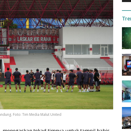
Tre
Bandung. Foto: Tim Media Malut United
a, menegaskan tekad timnya untuk tampil habis-