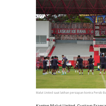
Malut United saat latihan persiapan kontra Persib 
Kapten Malut United, Gustavo Franc