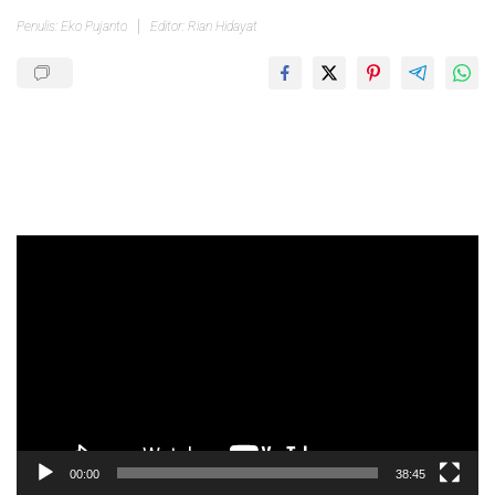
Penulis: Eko Pujanto
Editor: Rian Hidayat
Pemutar
Video
00:00
38:45