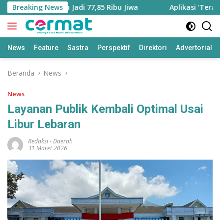
Langsung
ra Bertambah Jadi 77,85 Ribu Jiwa
Breaking News
Aplikasi ‘Teras Pend
ke
konten
News
Feature
Sastra
Perspektif
Direktori
Advertorial
Beranda
News
News
Layanan Publik Kembali Optimal Usai
Libur Lebaran
Redaksi
-
Daerah
31 Maret 2026